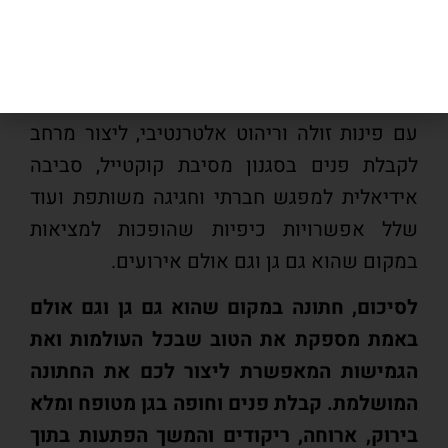
השילוב הייחודי והמותאם אישית לחתונה שלכם
של מרחבי הגן והאולם, מאפשר לכם לעוף
ולחלום ואנחנו מגשימים לכם את החתונה באופן
מושלם. אפשר ליצור חללים ייעודיים ומיוחדים
עם פינות זולה וריהוט אלטרנטיבי, ליצור מרחב
לקבלת פנים בסגנון מסיבת קוקטייל, סביבה
אידיאלית למפגש חברתי וחגיגה משותפת ועוד
שלל אפשרויות כיפיות שהופכות למציאות
במקום שהוא גם גן וגם אולם אירועים.
לסיכום, חתונה במקום שהוא גם גן וגם אולם
באמת מספקת את הטוב שבכל העולמות ואת
הגמישות המאפשרת ליצור לכם את החתונה
המושלמת. קבלת פנים וחופה בגן מטופח ומלא
בירוק, ארוחה, ריקודים והמשך הפתעות בתוך