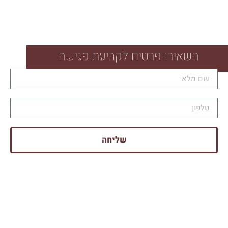
ייחודי לגמרי עבורכם. הגן של האלה גדול מאוד
ומטופח, מלא בנוי ירוק ויפה ועצים ענקיים
ומרשימים. מסביב מדשאות מוריקות רחבות
ידיים והחופה הטבעית המעוצבת עומדת על במת
השאירו פרטים לקביעת פגישה
עץ טבעי היוצרת אווירת טבע מהממת.
באולם שפע של סטייל, עיצוב ואווירה יוקרתית.
הכל מוקף חלונות זכוכית ענקיים כך שהגן נכנס
פנימה ורואים את כל הטבע גם כאשר כולכם
שליחה
באולם הממוזג – שומר על תחושת הטבע לאורך
כל החתונה. רחבת ריקודים מלאה ומדהימה,
שולחנות אוכל מעוצבים ומרשימים, סידורי
פרחים ענקיים, בר מלא ומערכות הסאונד
והתאורה המתקדמות ביותר.