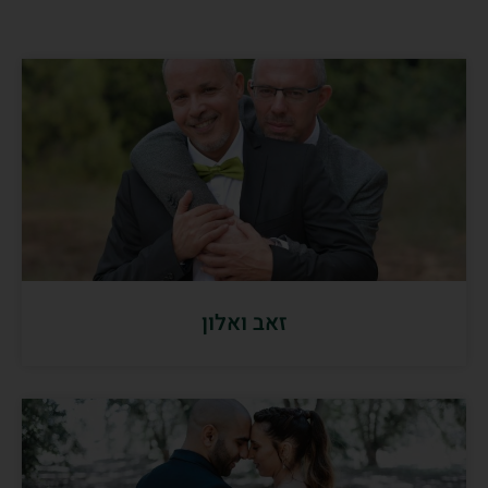
זאב ואלון